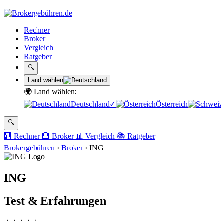
Rechner
Broker
Vergleich
Ratgeber
🔍
Land wählen
🌍 Land wählen:
Deutschland
✓
Österreich
🔍
🧮
Rechner
🏦
Broker
📊
Vergleich
📚
Ratgeber
Brokergebühren
›
Broker
›
ING
ING
Test & Erfahrungen