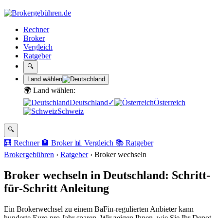
Rechner
Broker
Vergleich
Ratgeber
🔍
Land wählen
🌍 Land wählen:
Deutschland
✓
Österreich
Schweiz
🔍
🧮
Rechner
🏦
Broker
📊
Vergleich
📚
Ratgeber
Brokergebühren
›
Ratgeber
›
Broker wechseln
Broker wechseln in Deutschland: Schritt-
für-Schritt Anleitung
Ein Brokerwechsel zu einem BaFin-regulierten Anbieter kann
hunderte Euro pro Jahr sparen. Wir zeigen Ihnen, wie Sie Ihr Depot